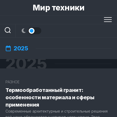
Skip
Мир техники
to
content
2025
2025
РАЗНОЕ
Термообработанный гранит:
особенности материала и сферы
применения
Современные архитектурные и строительные решения
всё чаще обращаются к натуральному камню. Этот