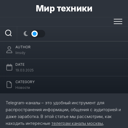
Skip
Мир техники
to
content
Telegram-каналы: как найти, оформить
и монетизировать
AUTHOR
linsdy
DATE
19.03.2025
CATEGORY
Новости
Telegram-каналы – это удобный инструмент для
распространения информации, общения с аудиторией и
даже заработка. В этой статье мы рассмотрим, как
находить интересные
телеграм каналы москвы
,