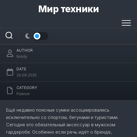
Skip
Мир техники
to
content
Поясная сумка Hugo Boss: когда стиль
и функциональность — не компромисс
AUTHOR
linsdy
DATE
20.06.2025
CATEGORY
Разное
Ещё недавно поясные сумки ассоциировались
исключительно со спортом, бегунами и туристами.
Сегодня это обязательный аксессуар в мужском
гардеробе. Особенно если речь идёт о бренде,