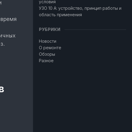
условия
и
УЗО 10 А: устройство, принцип работы и
область применения
о время
РУБРИКИ
личных
Новости
з.
О ремонте
Обзоры
Разное
в