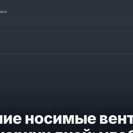
ики
ие носимые вен