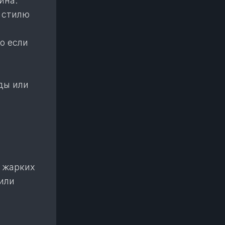
йна.
 стилю
о если
ды или
 жарких
 или