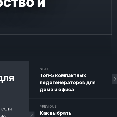
бство и
NEXT
для
Топ-5 компактных
ледогенераторов для
дома и офиса
PREVIOUS
 если
Как выбрать
нно