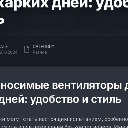
жарких дней: удо
ь
ATE
CATEGORY
9.10.2024
Разное
носимые вентиляторы 
дней: удобство и стиль
ни могут стать настоящим испытанием, особенно
а улице или в помещении без кондиционера. Име