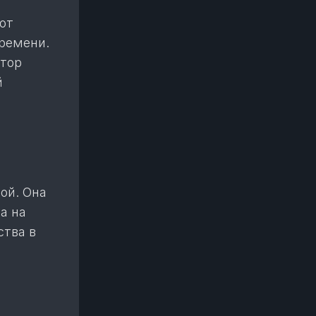
от
времени.
ятор
й
ой. Она
а на
ства в