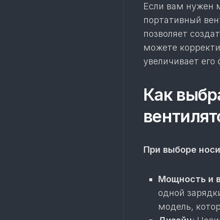
Если вам нужен 
портативный вен
позволяет созда
можете корректир
увеличивает его
Как выбр
вентилят
При выборе нос
Мощность и 
одной зарядк
модель, кото