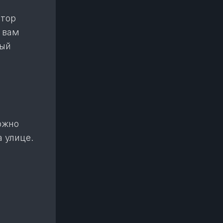
ятор
т вам
ный
ожно
 улице.