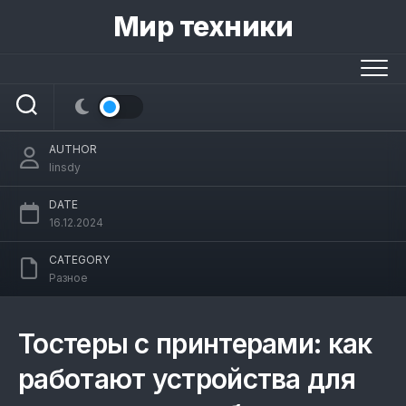
Skip
Мир техники
to
Тостеры с принтерами: как работают
content
устройства для создания съедобных
рисунков?
AUTHOR
linsdy
DATE
16.12.2024
CATEGORY
Разное
Тостеры с принтерами: как
работают устройства для