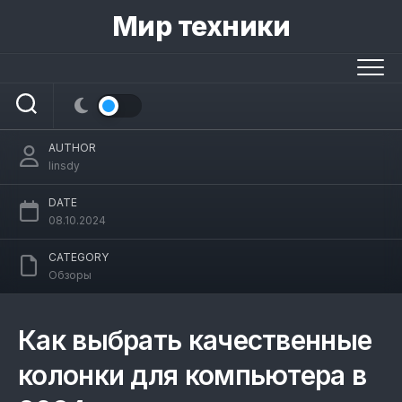
Skip
Мир техники
to
content
Как выбрать качественные колонки
для компьютера в 2024
AUTHOR
linsdy
DATE
08.10.2024
CATEGORY
Обзоры
Как выбрать качественные
колонки для компьютера в