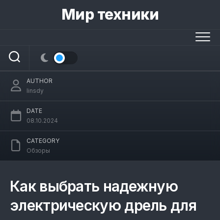
Skip
Мир техники
to
content
Как выбрать надежную электрическую
дрель для дома
AUTHOR
linsdy
DATE
08.10.2024
CATEGORY
Обзоры
Как выбрать надежную
электрическую дрель для