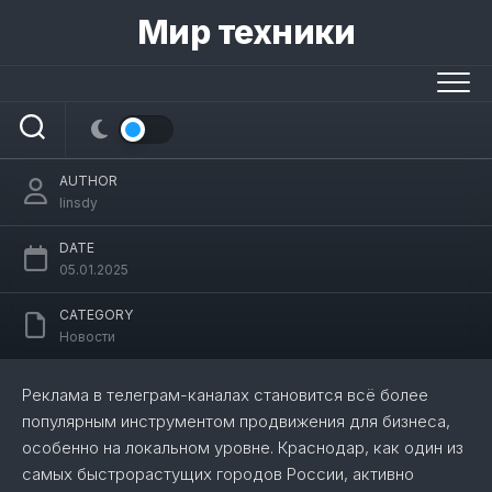
Skip
Мир техники
to
content
Почему реклама в телеграм-каналах
Краснодара — это выгодно?
AUTHOR
linsdy
DATE
05.01.2025
CATEGORY
Новости
Реклама в телеграм-каналах становится всё более
популярным инструментом продвижения для бизнеса,
особенно на локальном уровне. Краснодар, как один из
самых быстрорастущих городов России, активно