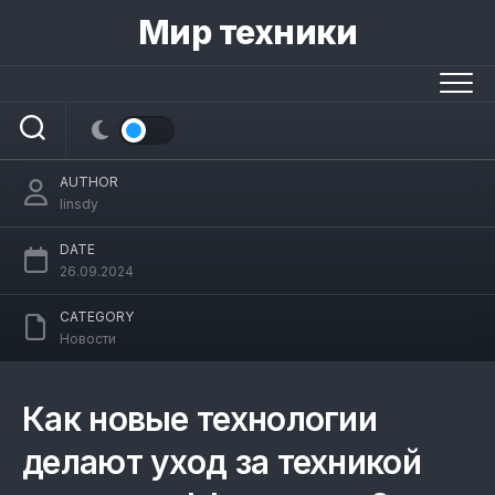
Skip
Мир техники
to
content
Как новые технологии делают уход за
техникой проще и эффективнее?
AUTHOR
linsdy
DATE
26.09.2024
CATEGORY
Новости
Как новые технологии
делают уход за техникой