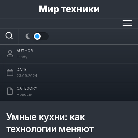
Skip
Мир техники
to
content
Умные кухни: как технологии меняют
привычные приборы
AUTHOR
linsdy
DATE
23.09.2024
CATEGORY
Новости
Умные кухни: как
технологии меняют