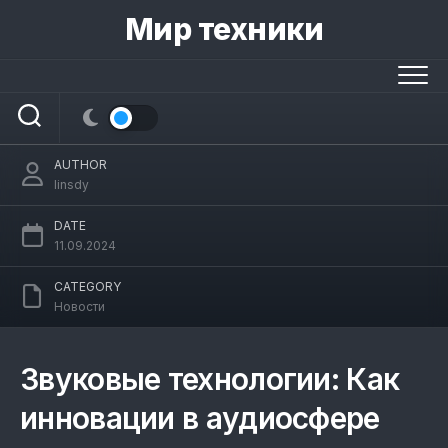
Skip
Мир техники
to
Звуковые технологии: Как инновации в
content
аудиосфере улучшают качество
жизни.
AUTHOR
linsdy
DATE
11.09.2024
CATEGORY
Новости
Звуковые технологии: Как
инновации в аудиосфере