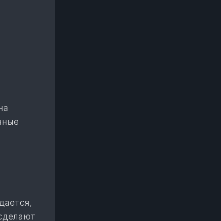
на
нные
дается,
 сделают