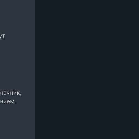
ут
ночник,
ением.