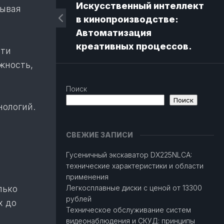
Искусственный интеллект
рывая
в кинопроизводстве:
Автоматизация
креативных процессов.
Эти
жность,
Поиск
Поиск
нологий.
СВЕЖИЕ ЗАПИСИ
Гусеничный экскаватор DX225NLCA:
технические характеристики и области
применения
лько
Легкосплавные диски с ценой от 13300
рублей
х до
Техническое обслуживание систем
видеонаблюдения и СКУД: принципы