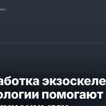
ики
аботка экзоскеле
ологии помогают