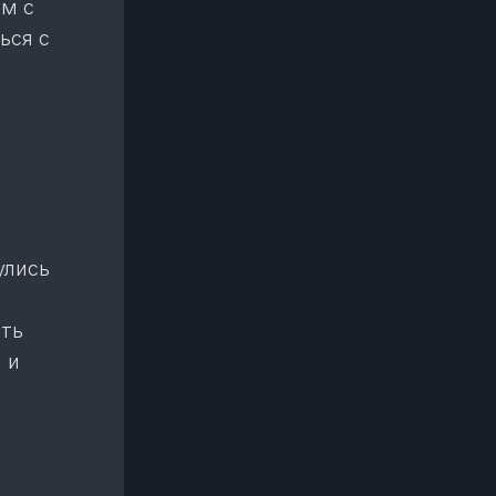
ям с
ься с
улись
ать
 и