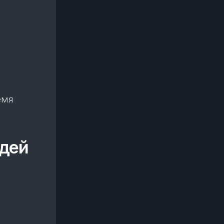
емя
юдей