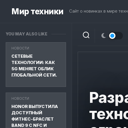
Skip
to
Мир техники
Сайт о новинках в мире техн
content
YOU MAY ALSO LIKE
НОВОСТИ
СЕТЕВЫЕ
ТЕХНОЛОГИИ: КАК
5G МЕНЯЕТ ОБЛИК
ГЛОБАЛЬНОЙ СЕТИ.
Разр
НОВОСТИ
HONOR ВЫПУСТИЛА
техн
ДОСТУПНЫЙ
ФИТНЕС-БРАСЛЕТ
BAND 9 С NFC И