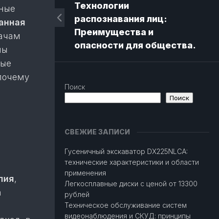
Технологии
ные
распознавания лиц:
анная
Преимущества и
рачам
опасности для общества.
мы
ные
почему
Поиск
Поиск
СВЕЖИЕ ЗАПИСИ
Гусеничный экскаватор DX225NLCA:
технические характеристики и области
применения
пия
,
Легкосплавные диски с ценой от 13300
а
рублей
Техническое обслуживание систем
видеонаблюдения и СКУД: принципы