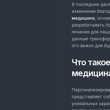
В последние де
изменения благо
медицина
, осно
разрабатывать б
лечения для пац
данные трансфо
это важно для б
Что тако
медицин
Персонализиров
представляет со
уникальных хара