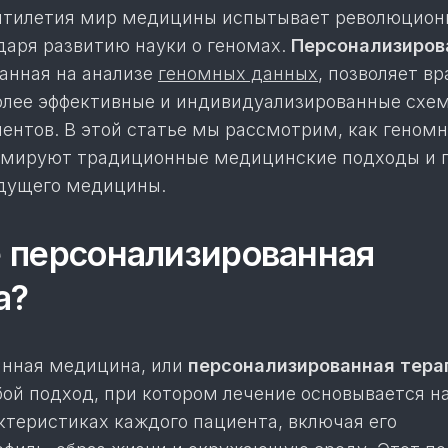
сятилетия мир медицины испытывает революцион
даря развитию науки о геномах.
Персонализиров
ванная на анализе
геномных данных
, позволяет в
олее эффективные и индивидуализированные схе
иентов. В этой статье мы рассмотрим, как геном
рмируют традиционные медицинские подходы и 
удущего медицины.
е персонализированная
а?
анная медицина, или
персонализированная тера
бой подход, при котором лечение основывается н
ктеристиках каждого пациента, включая его