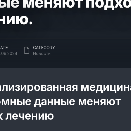
ые меняют подхо
нию.
ATE
CATEGORY
1.09.2024
Новости
лизированная медицин
омные данные меняют
к лечению