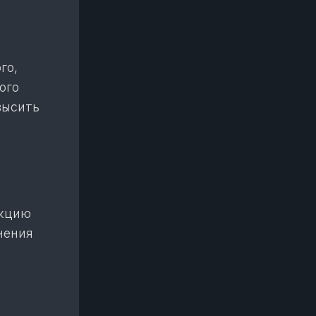
го,
ого
высить
акцию
нения