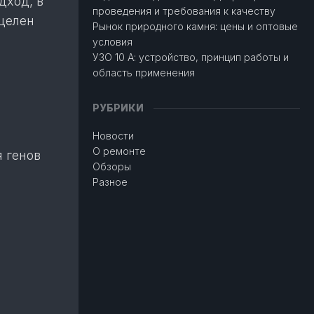
дход, в
проведения и требования к качеству
ацелен
Рынок природного камня: цены и оптовые
условия
УЗО 10 А: устройство, принцип работы и
область применения
РУБРИКИ
Новости
О ремонте
 генов
Обзоры
Разное