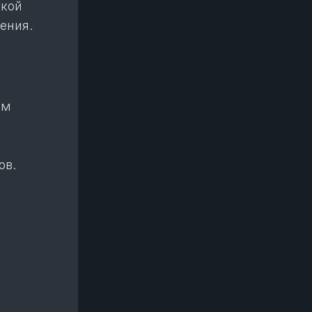
окой
ения.
ым
ов.