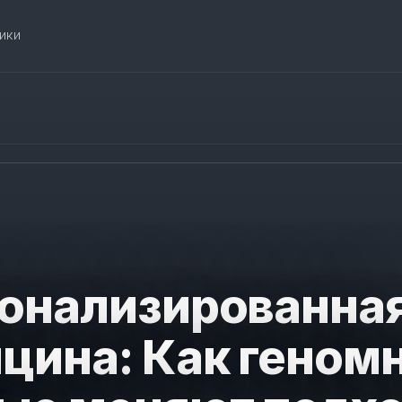
ики
онализированна
цина: Как геном