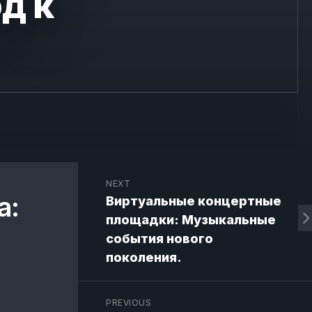
д к
NEXT
а:
Виртуальные концертные
площадки: Музыкальные
события нового
поколения.
PREVIOUS