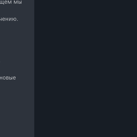
дущем мы
чению.
,
 новые