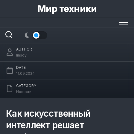
Skip
Мир техники
to
Как искусственный интеллект решает
content
проблемы загрязнения окружающей
среды.
AUTHOR
linsdy
DATE
11.09.2024
CATEGORY
Новости
Как искусственный
интеллект решает