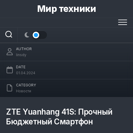
Skip
Мир техники
to
content
ZTE анонсировала бюджетный
смартфон в «бронежилете» Новости
AUTHOR
linsdy
DATE
01.04.2024
CATEGORY
Новости
ZTE Yuanhang 41S: Прочный
Бюджетный Смартфон