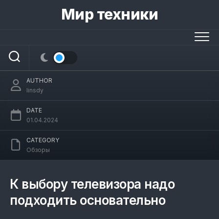
Skip
Мир техники
to
content
Топ-16 лучших телевизоров: какой ТВ
лучше купить – рейтинг 2024
AUTHOR
linsdy
DATE
01.04.2024
CATEGORY
Обзоры
К выбору телевизора надо
подходить основательно