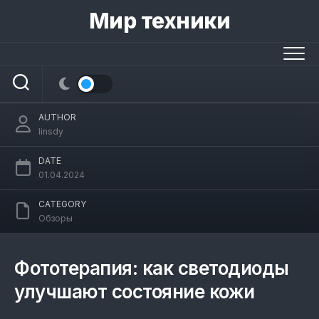
Skip
Мир техники
to
content
Лучшие LED-маски для лица: топ
светодиодных масок
AUTHOR
linsdy
DATE
01.04.2024
CATEGORY
Обзоры
Фототерапия: как светодиоды
улучшают состояние кожи