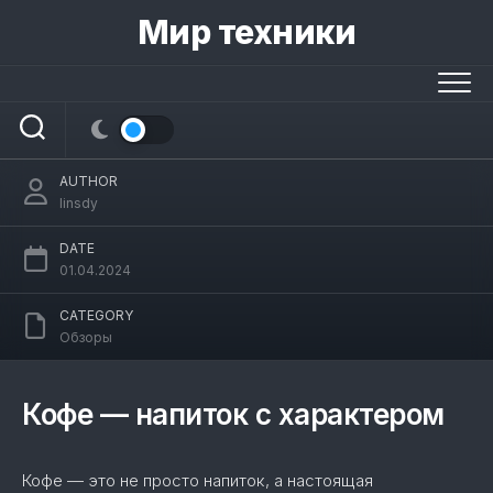
Skip
Мир техники
to
content
Лучшие кофемашины 2024 года:
рейтинг кофемашин для дома
AUTHOR
linsdy
DATE
01.04.2024
CATEGORY
Обзоры
Кофе — напиток с характером
Кофе — это не просто напиток, а настоящая