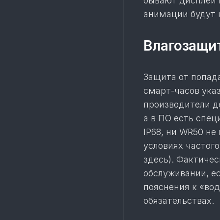
бывают дисплеи 
анимации будут 
Влагозащи
Защита от попад
смарт-часов указ
производители де
а в ПО есть спе
IP68, ни WR50 н
условиях частог
здесь). Фактиче
обслуживании, е
пояснения к «во
обязательствах.