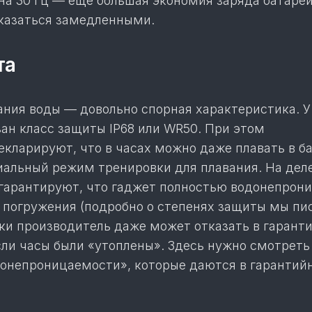
на 30 Гц — еще большая экономия заряда батареи
казаться замедленными.
та
ания воды — довольно спорная характеристика. У
ан класс защиты IP68 или WR50. При этом
кларируют, что в часах можно даже плавать в ба
циальный режим тренировки для плавания. На дел
е гарантируют, что гаджет полностью водонепрон
о погружения (подробно о степенях защиты мы пи
ски производитель даже может отказать в гарант
сли часы были «утоплены». Здесь нужно смотреть
донепроницаемости», которые даются в гарантий