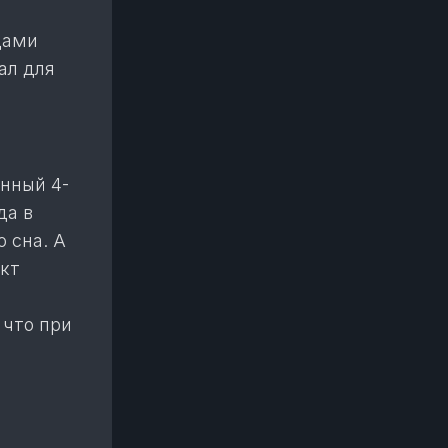
дами
ал для
енный 4-
да в
 сна. А
ект
 что при