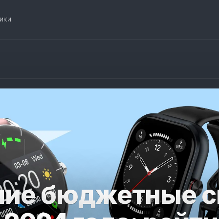
ики
ие бюджетные с