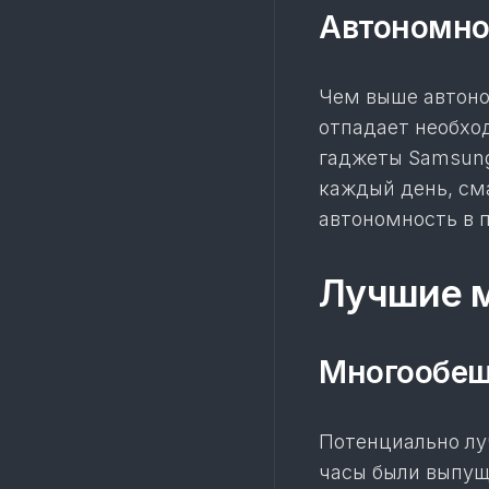
Автономно
Чем выше автоно
отпадает необход
гаджеты Samsung
каждый день, см
автономность в п
Лучшие м
Многообещ
Потенциально лу
часы были выпущ