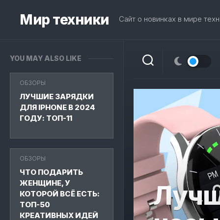
Skip
to
Мир техники
Сайт о новинках в мире техн
content
YOU MAY ALSO LIKE
ОБЗОРЫ
ЛУЧШИЕ ЗАРЯДКИ
ДЛЯ IPHONE В 2024
ГОДУ: ТОП-11
ОБЗОРЫ
ЧТО ПОДАРИТЬ
ЖЕНЩИНЕ, У
Лучш
КОТОРОЙ ВСЁ ЕСТЬ:
ТОП-50
КРЕАТИВНЫХ ИДЕЙ