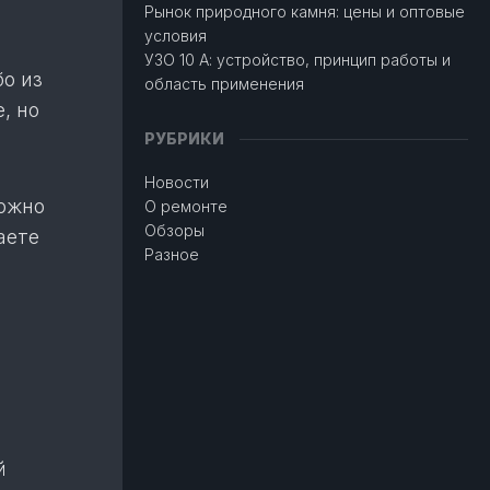
Рынок природного камня: цены и оптовые
условия
УЗО 10 А: устройство, принцип работы и
бо из
область применения
, но
РУБРИКИ
Новости
можно
О ремонте
Обзоры
аете
Разное
й