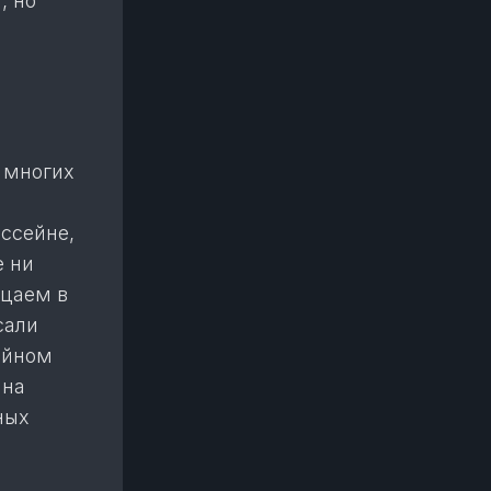
, но
 многих
ссейне,
е ни
ицаем в
сали
ийном
 на
ных