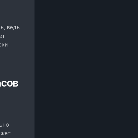
ь, ведь
ет
ски
асов
ьно
джет