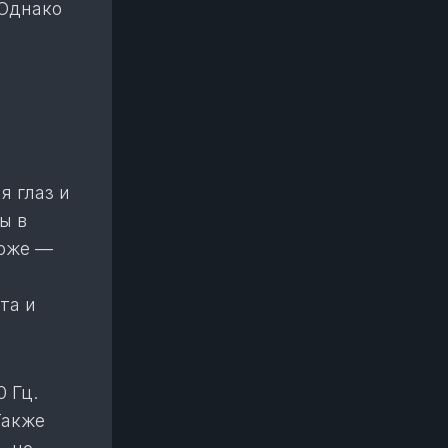
 Однако
я глаз и
ы в
роже —
та и
 Гц.
Также