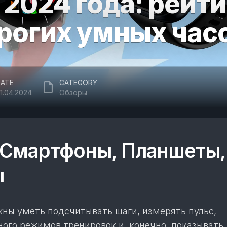
 2024 года: рейти
рогих умных час
ATE
CATEGORY
1.04.2024
Обзоры
Смартфоны, Планшеты,
ы
ны уметь подсчитывать шаги, измерять пульс,
ого режимов тренировок и, конечно, показывать