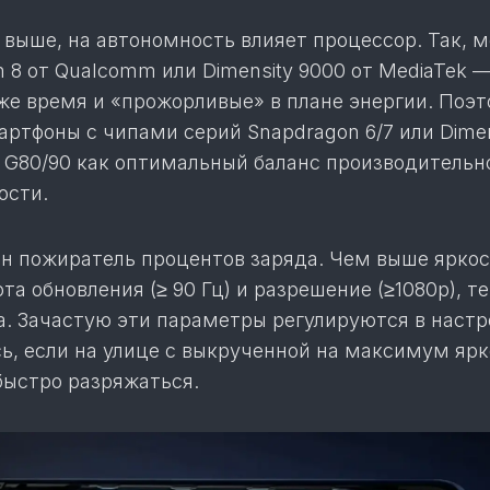
 выше, на автономность влияет процессор. Так, 
 8 от Qualcomm или Dimensity 9000 от MediaTek 
 же время и «прожорливые» в плане энергии. Поэ
ртфоны с чипами серий Snapdragon 6/7 или Dimen
o G80/90 как оптимальный баланс производительн
ости.
н пожиратель процентов заряда. Чем выше яркос
ота обновления (≥ 90 Гц) и разрешение (≥1080p), т
а. Зачастую эти параметры регулируются в настр
сь, если на улице с выкрученной на максимум яр
быстро разряжаться.