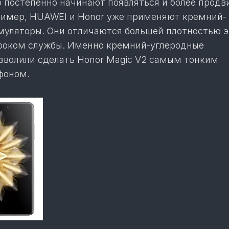
о постепенно начинают появляться и более продв
ример, HUAWEI и Honor уже применяют кремний-
муляторы. Они отличаются большей плотностью 
роком службы. Именно кремний-углеродные
зволили сделать Honor Magic V2 самым тонким
фоном.