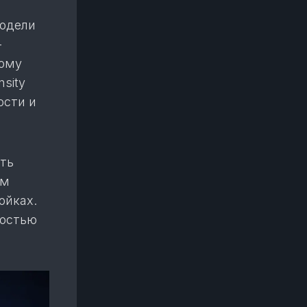
модели
—
тому
sity
ости и
ть
ем
ойках.
костью