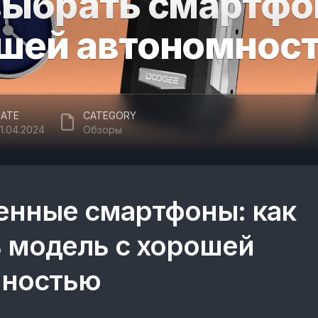
выбрать смартфо
шей автономнос
ATE
CATEGORY
1.04.2024
Обзоры
нные смартфоны: как
 модель с хорошей
мностью