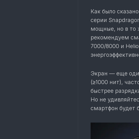
Как было сказано
серии Snapdragon
мощные, но в то
рекомендуем сма
7000/8000 и Heli
энергоэффективн
Экран — еще оди
(≥1000 нит), част
быстрее разрядк
Но не удивляйте
смартфон будет 