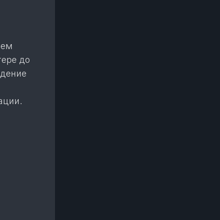
нем
тере до
ждение
ации.