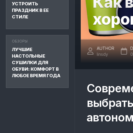
Как 
УСТРОИТЬ
ПРАЗДНИК В ЕЕ
хоро
СТИЛЕ
ОБЗОРЫ
AUTHOR
D
ЛУЧШИЕ
linsdy
0
НАСТОЛЬНЫЕ
СУШИЛКИ ДЛЯ
ОБУВИ: КОМФОРТ В
ЛЮБОЕ ВРЕМЯ ГОДА
Совреме
выбрать
автоно