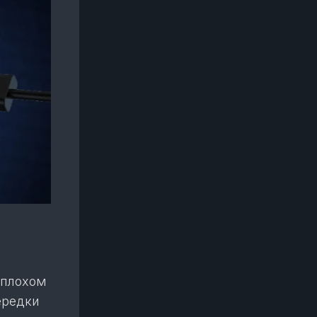
 плохом
ередки