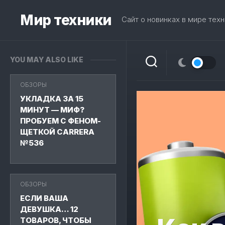
Skip
to
Мир техники
Сайт о новинках в мире техн
content
YOU MAY ALSO LIKE
ОБЗОРЫ
УКЛАДКА ЗА 15
МИНУТ — МИФ?
ПРОБУЕМ С ФЕНОМ-
ЩЕТКОЙ CARRERA
№536
ОБЗОРЫ
ЕСЛИ ВАША
ДЕВУШКА… 12
ТОВАРОВ, ЧТОБЫ