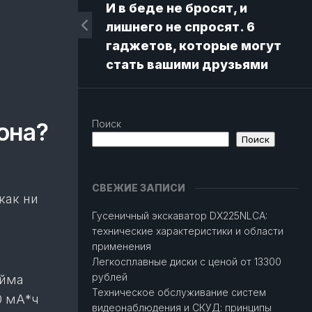
И в беде не бросят, и
лишнего не спросят. 6
гаджетов, которые могут
стать вашими друзьями
она?
Поиск
Поиск
СВЕЖИЕ ЗАПИСИ
как ни
Гусеничный экскаватор DX225NLCA:
технические характеристики и области
применения
Легкосплавные диски с ценой от 13300
рублей
юйма
Техническое обслуживание систем
0 мА*ч
видеонаблюдения и СКУД: принципы