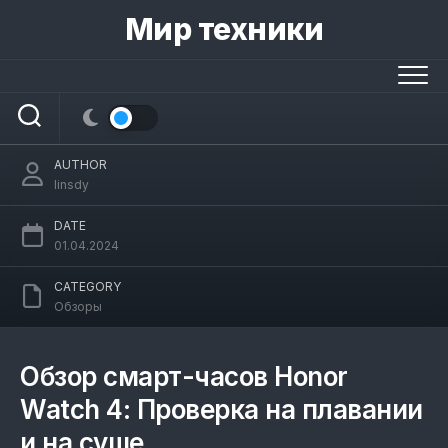
Skip
Мир техники
to
Заплыв с Honor Watch 4:
content
протестировала смарт-часы в
бассейне
AUTHOR
linsdy
DATE
01.04.2024
CATEGORY
Обзоры
Обзор смарт-часов Honor
Watch 4: Проверка на плавании
и на суше